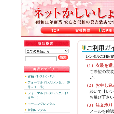
ご利用ガ
レンタルご利用案
（1）衣装を選
ご希望の衣装
留袖ドレスレンタル
い。
フォーマルドレスレンタル （9
（2）お申し込
号～１３号）
続いて【レン
フォーマルドレスレンタル (１
お選び下さい
５号～）
モーニングレンタル
（3）注文承り
留袖レンタル
メールを確認