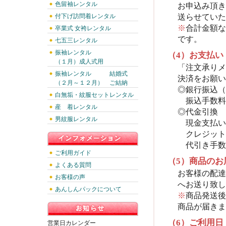
色留袖レンタル
お申込み頂き
付下げ訪問着レンタル
送らせていた
※
合計金額な
卒業式 女袴レンタル
です。
七五三レンタル
振袖レンタル
（4）お支払い
（１月）成人式用
「注文承りメ
振袖レンタル 結婚式
決済をお願い
（２月～１２月） ご結納
◎銀行振込（
白無垢・紋服セットレンタル
振込手数料
産 着レンタル
◎代金引換
男紋服レンタル
現金支払い
クレジット
代引き手数
ご利用ガイド
（5）商品のお
よくある質問
お客様の配達
お客様の声
へお送り致し
あんしんパックについて
※
商品発送後
商品が届きま
（6）ご利用日
営業日カレンダー