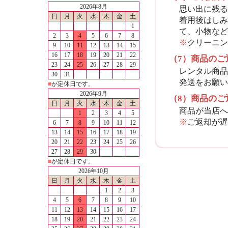
2026年8月
思い出に残る
日
月
火
水
木
金
土
着用後はしみ
1
て、小物など
2
3
4
5
6
7
8
※
クリーニン
9
10
11
12
13
14
15
16
17
18
19
20
21
22
（7）商品のご
23
24
25
26
27
28
29
レンタル商品
30
31
発送をお願い
■
が定休日です。
2026年9月
（8）商品のご
日
月
火
水
木
金
土
商品が当店へ
1
2
3
4
5
※
ご返却が遅
6
7
8
9
10
11
12
13
14
15
16
17
18
19
20
21
22
23
24
25
26
27
28
29
30
■
が定休日です。
2026年10月
日
月
火
水
木
金
土
1
2
3
4
5
6
7
8
9
10
11
12
13
14
15
16
17
18
19
20
21
22
23
24